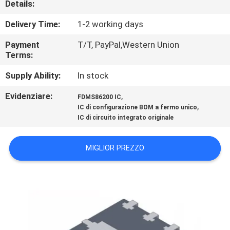
Details:
CONTROLLO
DI
Delivery Time:
1-2 working days
QUALITÀ
Payment
T/T, PayPal,Western Union
Terms:
CONTATTICI
Supply Ability:
In stock
Evidenziare:
,
FDMS86200 IC
NOTIZIE
,
IC di configurazione BOM a fermo unico
IC di circuito integrato originale
RICHIEDA
MIGLIOR PREZZO
UNA
CITAZIONE
MAPPA
DEL