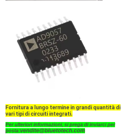
Fornitura a lungo termine in grandi quantità di
vari tipi di circuiti integrati.
Per ulteriori informazioni, si prega di inviarci per
vendite@bluetotech.com
posta: