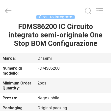
-
2026
Dongguan
Blueto
Electronics&Communication
Circuito integrato
Co.,
Ltd.
All
FDMS86200 IC Circuito
CASA
Rights
Reserved.
integrato semi-originale One
PRODOTTI
Stop BOM Configurazione
CIRCA
Marca:
Onsemi
NOI
Numero di
FDMS86200
modello:
GIRO
Minimum Order
2pcs
Quantity:
DELLA
FABBRICA
Prezzo:
Negoziabile
Packaging
Original packing