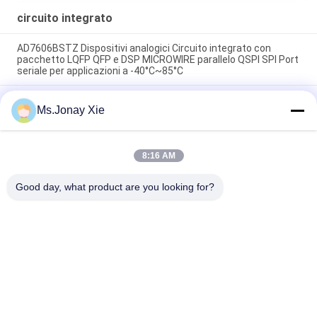
circuito integrato
AD7606BSTZ Dispositivi analogici Circuito integrato con
pacchetto LQFP QFP e DSP MICROWIRE parallelo QSPI SPI Port
seriale per applicazioni a -40°C~85°C
AD7606C-16BSTZ Circuito integrato Analog Devices ADC SAR
Ms.Jonay Xie
IC con package LQFP-64 e porte parallele, SPI, seriali per
funzionamento -40℃~125℃
Analog Devices ADIS16475-2BMLZ IMU MEMS di precisione
8:16 AM
con 2621440deg/s/LSB in un package BGA-44 miniaturizzato
per un ampio intervallo di temperature -40℃~105℃
Good day, what product are you looking for?
Categorie popolari
Tutti
Cavo Di Zona A 
Modulo Ottico Del 
Fibra Ottica
Ricetrasmettitore
Circuito Integrato
In Fibra Ottica