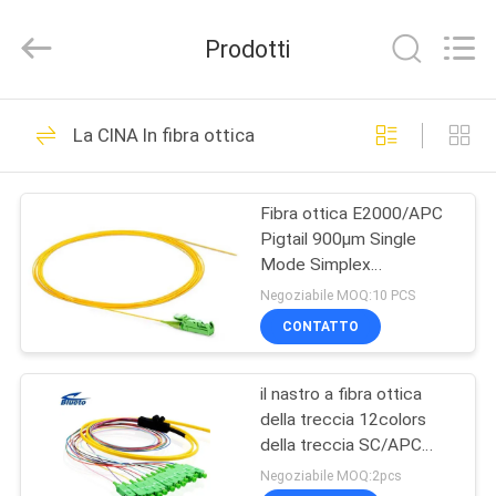
-
2026
Dongguan
Prodotti
Blueto
Electronics&Communication
Co.,
Ltd.
All
CASA
163
Rights
La CINA In fibra ottica
Reserved.
Cavo di zona a fibra
PRODOTTI
ottica
Fibra ottica E2000/APC
Pigtail 900μm Single
CIRCA
Mode Simplex
NOI
E2000/APC Fibra ottica
Negoziabile MOQ:10 PCS
Pigtail 0,9mm SM SX
CONTATTO
113
GIRO
modulo ottico del
il nastro a fibra ottica
DELLA
della treccia 12colors
FABBRICA
ricetrasmettitore
della treccia SC/APC
della fibra del nastro
Negoziabile MOQ:2pcs