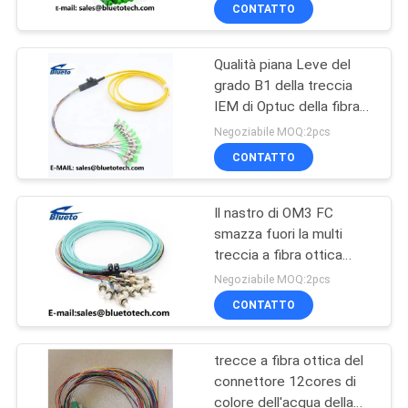
12Fiber smazza fuori il
CONTROLLO
CONTATTO
corredo 0.9mm
DI
Qualità piana Leve del
QUALITÀ
50
grado B1 della treccia
IEM di Optuc della fibra
circuito integrato
CONTATTICI
delle code 12fiber
Negoziabile MOQ:2pcs
FC/APC di uscita 0.9mm
CONTATTO
MP della treccia 12Core
NOTIZIE
della fibra del nastro
Il nastro di OM3 FC
smazza fuori la multi
RICHIEDA
treccia a fibra ottica
23
UNA
12Colors della fibra del
Negoziabile MOQ:2pcs
nastro del modo della
CITAZIONE
CONTATTO
treccia 12fiber FC
In fibra ottica
trecce a fibra ottica del
MAPPA
connettore 12cores di
DEL
colore dell'acqua della