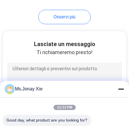
7
Osservi più
vassoio a fibra
ottica
Lasciate un messaggio
Ti richiameremo presto!
40
Fibra ottica Box
Ms.Jonay Xie
Terminal
12:33 PM
Good day, what product are you looking for?