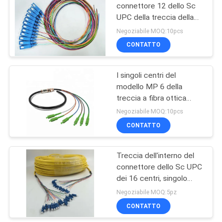
connettore 12 dello Sc
UPC della treccia della
32
fibra di amplificatore
Negoziabile MOQ:10pcs
stretto di 0.9mm
CONTATTO
Fibra ottica Splitter
scelgono la treccia di
modello
I singoli centri del
modello MP 6 della
treccia a fibra ottica
impermeabile di SC/APC
Negoziabile MOQ:10pcs
con il connettore dello
CONTATTO
33
Sc APC
connettori per fibre
Treccia dell'interno del
connettore dello Sc UPC
ottiche
dei 16 centri, singolo
modo di 16 fibre della
Negoziabile MOQ:5pz
treccia dell'interno dello
CONTATTO
Sc