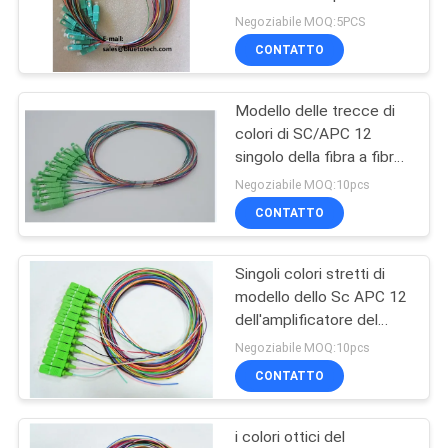
treccia dello Sc 12colors
SITO
Negoziabile MOQ:5PCS
CONTATTO
79
PRIVACY
Schede di fibra
Modello delle trecce di
POLICY
colori di SC/APC 12
ottica
singolo della fibra a fibra
ottica di Corning
Negoziabile MOQ:10pcs
CONTATTO
Singoli colori stretti di
15
modello dello Sc APC 12
Fibra ottica
dell'amplificatore del
cavo a fibre ottiche
Negoziabile MOQ:10pcs
Attenuatore
0.9mm della treccia
CONTATTO
i colori ottici del