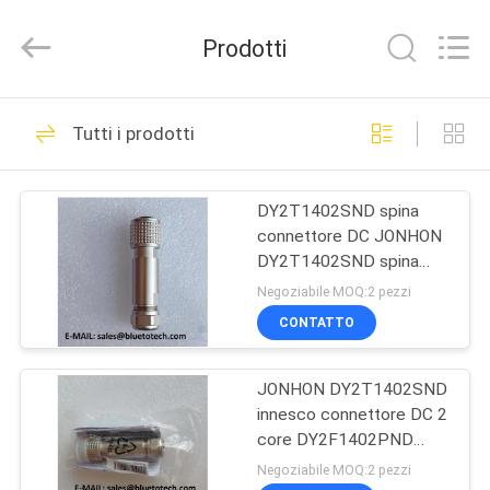
-
2026
Dongguan
Prodotti
Blueto
Electronics&Communication
Co.,
Ltd.
All
CASA
163
Rights
Tutti i prodotti
Reserved.
Cavo di zona a fibra
PRODOTTI
ottica
DY2T1402SND spina
connettore DC JONHON
CIRCA
DY2T1402SND spina
NOI
connettore 2 fili
Negoziabile MOQ:2 pezzi
CONTATTO
113
GIRO
modulo ottico del
JONHON DY2T1402SND
DELLA
innesco connettore DC 2
FABBRICA
ricetrasmettitore
core DY2F1402PND
connettore DC 2Wire
Negoziabile MOQ:2 pezzi