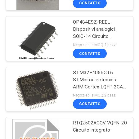
CONTROLLO
CONTATTO
DI
OP484ESZ-REEL
QUALITÀ
50
Dispositivi analogici
SOIC-14 Circuito
circuito integrato
CONTATTICI
integrato Nuovo originale
Negoziabile MOQ:2 pezzi
CONTATTO
NOTIZIE
STM32F405RGT6
STMicroelectronics
RICHIEDA
ARM Cortex LQFP 2CAN
23
UNA
Circuito Integrato Nuovo
Negoziabile MOQ:2 pezzi
Originale
CITAZIONE
CONTATTO
In fibra ottica
RTQ2502AGQV VQFN-20
MAPPA
Circuito integrato
DEL