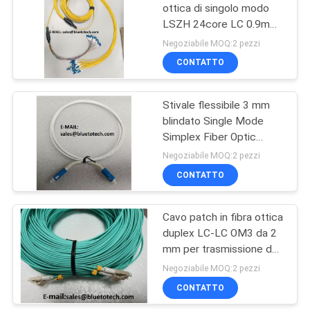
ottica di singolo modo
LSZH 24core LC 0.9mm
32
al cavo di toppa ottico di
Negoziabile MOQ:2 pezzi
LC 2.0mm
CONTATTO
Fibra ottica Splitter
Stivale flessibile 3 mm
blindato Single Mode
Simplex Fiber Optic
Patch Cord LC-LC
Negoziabile MOQ:2 pezzi
CONTATTO
33
connettori per fibre
Cavo patch in fibra ottica
duplex LC-LC OM3 da 2
ottiche
mm per trasmissione dati
ad alta velocità
Negoziabile MOQ:2 pezzi
CONTATTO