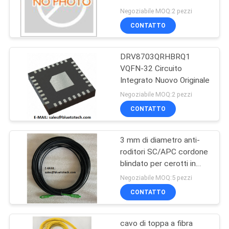
SITO
Negoziabile MOQ:2 pezzi
CONTATTO
79
PRIVACY
Schede di fibra
DRV8703QRHBRQ1
POLICY
VQFN-32 Circuito
ottica
Integrato Nuovo Originale
Negoziabile MOQ:2 pezzi
CONTATTO
3 mm di diametro anti-
15
roditori SC/APC cordone
Fibra ottica
blindato per cerotti in
fibra ottica per ambienti
Negoziabile MOQ:5 pezzi
Attenuatore
difficili
CONTATTO
cavo di toppa a fibra