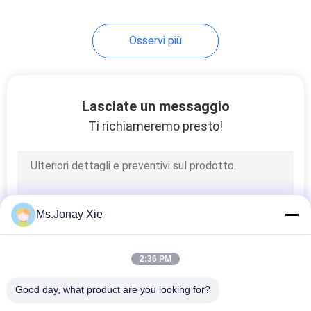
7
Osservi più
vassoio a fibra
ottica
Lasciate un messaggio
Ti richiameremo presto!
40
Fibra ottica Box
Ms.Jonay Xie
Terminal
2:36 PM
Good day, what product are you looking for?