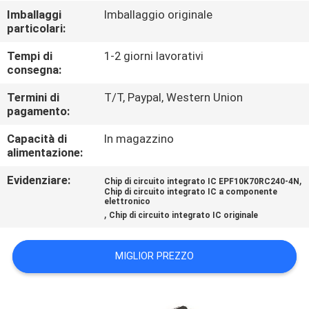
CONTROLLO
Imballaggi
Imballaggio originale
particolari:
DI
QUALITÀ
Tempi di
1-2 giorni lavorativi
consegna:
CONTATTICI
Termini di
T/T, Paypal, Western Union
pagamento:
Capacità di
In magazzino
NOTIZIE
alimentazione:
Evidenziare:
,
Chip di circuito integrato IC EPF10K70RC240-4N
RICHIEDA
Chip di circuito integrato IC a componente
elettronico
UNA
,
Chip di circuito integrato IC originale
CITAZIONE
MIGLIOR PREZZO
MAPPA
DEL