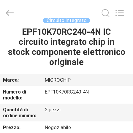
-
2026
Dongguan
Blueto
Electronics&Communication
Circuito integrato
Co.,
Ltd.
All
EPF10K70RC240-4N IC
CASA
Rights
Reserved.
circuito integrato chip in
PRODOTTI
stock componente elettronico
originale
CIRCA
NOI
Marca:
MICROCHIP
Numero di
EPF10K70RC240-4N
GIRO
modello:
DELLA
Quantità di
2 pezzi
ordine minimo:
FABBRICA
Prezzo:
Negoziabile