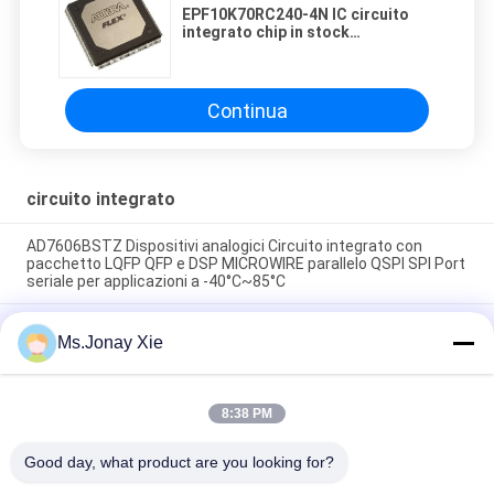
EPF10K70RC240-4N IC circuito
integrato chip in stock
componente elettronico originale
Continua
circuito integrato
AD7606BSTZ Dispositivi analogici Circuito integrato con
pacchetto LQFP QFP e DSP MICROWIRE parallelo QSPI SPI Port
seriale per applicazioni a -40°C~85°C
AD7606C-16BSTZ Circuito integrato Analog Devices ADC SAR
Ms.Jonay Xie
IC con package LQFP-64 e porte parallele, SPI, seriali per
funzionamento -40℃~125℃
Analog Devices ADIS16475-2BMLZ IMU MEMS di precisione
8:38 PM
con 2621440deg/s/LSB in un package BGA-44 miniaturizzato
per un ampio intervallo di temperature -40℃~105℃
Good day, what product are you looking for?