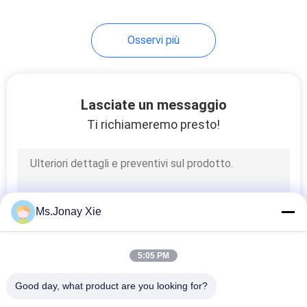
7
Osservi più
vassoio a fibra
ottica
Lasciate un messaggio
Ti richiameremo presto!
40
Fibra ottica Box
Ms.Jonay Xie
Terminal
5:05 PM
Good day, what product are you looking for?