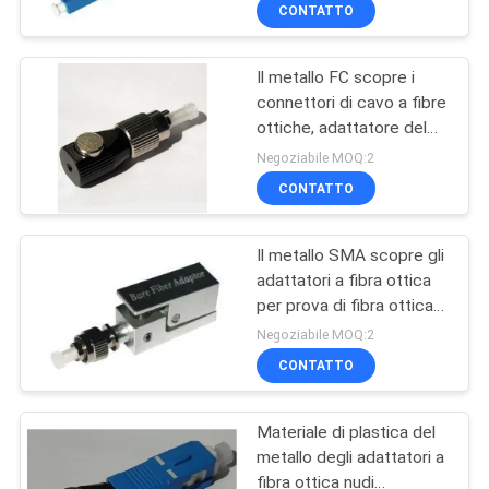
CONTROLLO
CONTATTO
DI
Il metallo FC scopre i
QUALITÀ
50
connettori di cavo a fibre
ottiche, adattatore del
circuito integrato
CONTATTICI
cavo ottico
Negoziabile MOQ:2
CONTATTO
NOTIZIE
Il metallo SMA scopre gli
adattatori a fibra ottica
RICHIEDA
per prova di fibra ottica
23
UNA
della data
Negoziabile MOQ:2
CITAZIONE
CONTATTO
In fibra ottica
Materiale di plastica del
MAPPA
metallo degli adattatori a
DEL
fibra ottica nudi