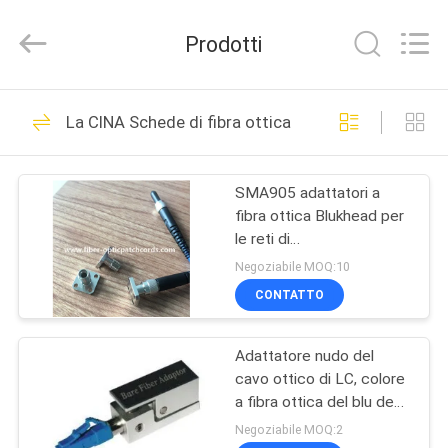
-
2026
Dongguan
Prodotti
Blueto
Electronics&Communication
Co.,
Ltd.
All
CASA
163
Rights
La CINA Schede di fibra ottica
Reserved.
Cavo di zona a fibra
PRODOTTI
ottica
SMA905 adattatori a
fibra ottica Blukhead per
CIRCA
le reti di
NOI
telecomunicazione
Negoziabile MOQ:10
CONTATTO
113
GIRO
modulo ottico del
Adattatore nudo del
DELLA
cavo ottico di LC, colore
FABBRICA
ricetrasmettitore
a fibra ottica del blu degli
adattatori del connettore
Negoziabile MOQ:2