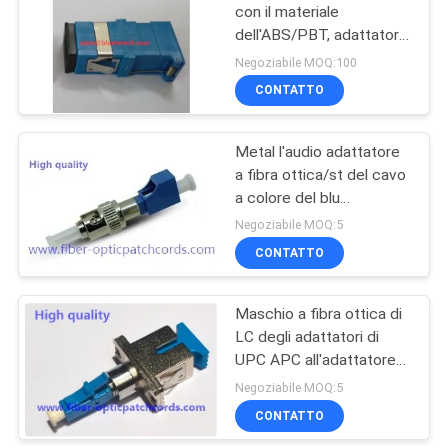
con il materiale
dell'ABS/PBT, adattatore
32
dell'otturatore del lato
Negoziabile MOQ:100
dello Sc di verde/blu
CONTATTO
Fibra ottica Splitter
cavo ottico
Metal l'audio adattatore
a fibra ottica/st del cavo
a colore del blu
dell'adattatore della fibra
Negoziabile MOQ:5
di Lc
CONTATTO
33
connettori per fibre
Maschio a fibra ottica di
LC degli adattatori di
ottiche
UPC APC all'adattatore
ibrido femminile dello Sc
Negoziabile MOQ:5
CONTATTO