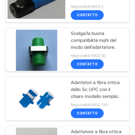
professionali dello Sc
SITO
Negoziabile MOQ:2
CONTATTO
79
PRIVACY
Schede di fibra
Scelga/la buona
POLICY
compatibilità multi del
ottica
modo dell'adattatore
manica semplice a fibra
Negoziabile MOQ:50
ottica del metallo
CONTATTO
Adattatori a fibra ottica
15
dello Sc UPC con il
Fibra ottica
chiaro modello semplice
bianco del cappuccio
Negoziabile MOQ:100
Attenuatore
parapolvere singolo
CONTATTO
Adattatore a fibra ottica