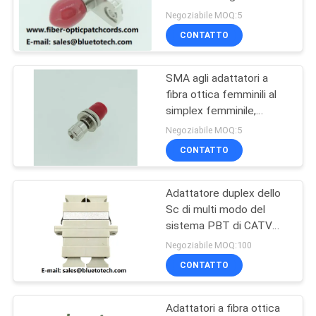
adattatori a fibra ottica
SITO
Negoziabile MOQ:5
SMA-FC di FC
CONTATTO
79
PRIVACY
Schede di fibra
SMA agli adattatori a
POLICY
fibra ottica femminili al
ottica
simplex femminile,
adattatore ibrido di FC
Negoziabile MOQ:5
del metallo di SMA-FC
CONTATTO
Adattatore duplex dello
15
Sc di multi modo del
Fibra ottica
sistema PBT di CATV
con colore di beige della
Negoziabile MOQ:100
Attenuatore
flangia
CONTATTO
Adattatori a fibra ottica