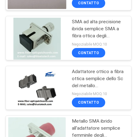
della flangia a fibra ottica
CONTROLLO
CONTATTO
della base
DI
SMA ad alta precisione
QUALITÀ
50
ibrida semplice SMA a
fibra ottica degli
circuito integrato
CONTATTICI
adattatori a fibra ottica
Negoziabile MOQ:10
dello Sc all'adattatore
CONTATTO
dello Sc
NOTIZIE
Adattatore ottico a fibra
ottica semplice dello Sc
RICHIEDA
del metallo
23
UNA
dell'adattatore FTTH del
Negoziabile MOQ:10
metallo dello Sc
CITAZIONE
CONTATTO
dell'adattatore a fibra
In fibra ottica
ottica dello Sc del
metallo
Metallo SMA ibrido
MAPPA
all'adattatore semplice
DEL
femminile degli