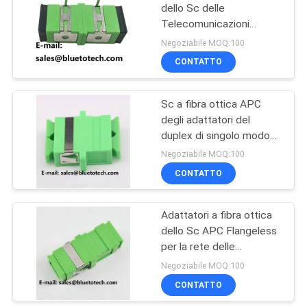
dello Sc delle
Telecomunicazioni
32
semplici CATV con la clip
Negoziabile MOQ:100
del metallo
CONTATTO
Fibra ottica Splitter
Sc a fibra ottica APC
degli adattatori del
duplex di singolo modo
con la flangia
Negoziabile MOQ:100
CONTATTO
33
connettori per fibre
Adattatori a fibra ottica
dello Sc APC Flangeless
ottiche
per la rete delle
Telecomunicazioni di
Negoziabile MOQ:100
CATV
CONTATTO