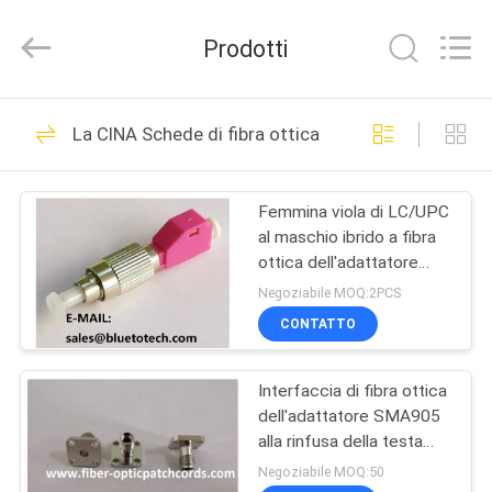
-
2026
Dongguan
Prodotti
Blueto
Electronics&Communication
Co.,
Ltd.
All
CASA
163
Rights
La CINA Schede di fibra ottica
Reserved.
Cavo di zona a fibra
PRODOTTI
ottica
Femmina viola di LC/UPC
al maschio ibrido a fibra
CIRCA
ottica dell'adattatore
NOI
FC/UPC del maschio
Negoziabile MOQ:2PCS
OM4 millimetro di
CONTATTO
FC/UPC modo femminile
113
GIRO
di LC/UPC al multi
modulo ottico del
Interfaccia di fibra ottica
DELLA
dell'adattatore SMA905
FABBRICA
ricetrasmettitore
alla rinfusa della testa
SMA905 di adattatore
Negoziabile MOQ:50