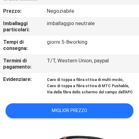
CONTROLLO
Prezzo:
Negoziabile
DI
Imballaggi
imballaggio neutrale
QUALITÀ
particolari:
Tempi di
giorni 5-8working
CONTATTICI
consegna:
Termini di
T/T, Western Union, paypal
NOTIZIE
pagamento:
Evidenziare:
,
Cavo di toppa a fibra ottica di multi modo
RICHIEDA
,
Cavo di toppa a fibra ottica di MTC Pushable
Via della fibra dello schermo del campo dell'APC
UNA
CITAZIONE
MIGLIOR PREZZO
MAPPA
DEL