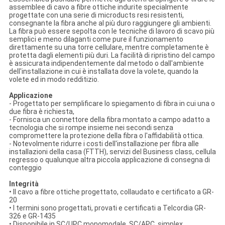
assemblee di cavo a fibre ottiche indurite specialmente
progettate con una serie di microducts resi resistenti,
consegnante la fibra anche al più duro raggiungere gli ambienti.
La fibra può essere sepolta con le tecniche di lavoro di scavo più
semplici e meno dilaganti come pure il funzionamento
direttamente su una torre cellulare, mentre completamente è
protetta dagli elementi più duri. La facilità di ripristino del campo
è assicurata indipendentemente dal metodo o dall'ambiente
dell'installazione in cui è installata dove la volete, quando la
volete ed in modo redditizio.
Applicazione
- Progettato per semplificare lo spiegamento di fibra in cui una o
due fibra è richiesta,
- Fornisca un connettore della fibra montato a campo adatto a
tecnologia che si rompe insieme nei secondi senza
compromettere la protezione della fibra o l'affidabilità ottica.
- Notevolmente ridurre i costi dell'installazione per fibra alle
installazioni della casa (FTTH), servizi del Business class, cellula
regresso o qualunque altra piccola applicazione di consegna di
conteggio
Integrità
• Il cavo a fibre ottiche progettato, collaudato e certificato a GR-
20
• I termini sono progettati, provati e certificati a Telcordia GR-
326 e GR-1435
• Disponibile in SC/UPC monomodale, SC/APC, simplex