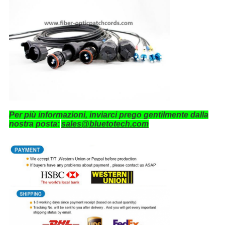
Per più informazioni, inviarci prego gentilmente dalla
nostra posta:
sales@bluetotech.com