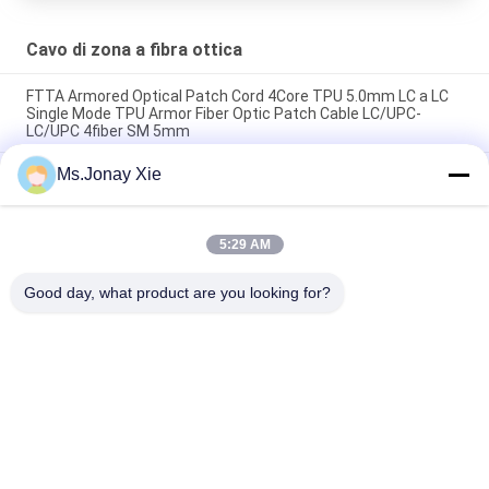
Cavo di zona a fibra ottica
FTTA Armored Optical Patch Cord 4Core TPU 5.0mm LC a LC
Single Mode TPU Armor Fiber Optic Patch Cable LC/UPC-
LC/UPC 4fiber SM 5mm
Ms.Jonay Xie
Cavo patch in fibra ottica corazzato da esterno a 8 core LC-LC
da 6,0 mm modello singolo con bobina in plastica, cavo in fibra
ottica jumper 8 fibre LC/UPC-LC/UPC con bobina in plastica
5:29 AM
Cavo patch cord MPO a LC uniboot 8 core OM3 in fibra ottica,
cavo trunk MTP a LC uniboot 8 fibre OM3 in fibra ottica
Good day, what product are you looking for?
Categorie popolari
Tutti
Cavo Di Zona A 
Modulo Ottico Del 
Fibra Ottica
Ricetrasmettitore
Circuito Integrato
In Fibra Ottica