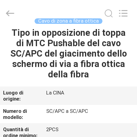
-
2026
Dongguan
Blueto
Electronics&Communication
Cavo di zona a fibra ottica
Co.,
Ltd.
All
Tipo in opposizione di toppa
CASA
Rights
Reserved.
di MTC Pushable del cavo
PRODOTTI
SC/APC del giacimento dello
schermo di via a fibra ottica
CIRCA
della fibra
NOI
Luogo di
La CINA
origine:
GIRO
DELLA
Numero di
SC/APC a SC/APC
modello:
FABBRICA
Quantità di
2PCS
ordine minimo: