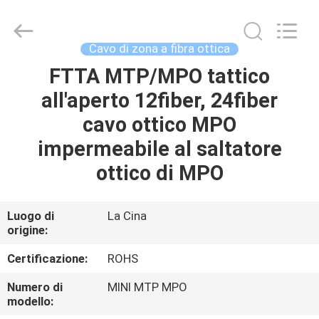
-
2026
Dongguan
Blueto
Electronics&Communication
Cavo di zona a fibra ottica
Co.,
Ltd.
All
FTTA MTP/MPO tattico
CASA
Rights
Reserved.
all'aperto 12fiber, 24fiber
PRODOTTI
cavo ottico MPO
impermeabile al saltatore
CIRCA
ottico di MPO
NOI
Luogo di
La Cina
origine:
GIRO
DELLA
Certificazione:
ROHS
FABBRICA
Numero di
MINI MTP MPO
modello: