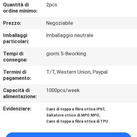
CONTROLLO
Quantità di
2pcs
ordine minimo:
DI
Prezzo:
Negoziabile
QUALITÀ
Imballaggi
Imballaggio neutrale
particolari:
CONTATTICI
Tempi di
giorni 5-8working
consegna:
NOTIZIE
Termini di
T/T, Western Union, Paypal
pagamento:
RICHIEDA
Capacità di
1000pcs/week
UNA
alimentazione:
CITAZIONE
Evidenziare:
,
Cavo di toppa a fibra ottica IP67
,
Saltatore ottico di MPO MPO
Cavo di toppa a fibra ottica di TPU
MAPPA
DEL