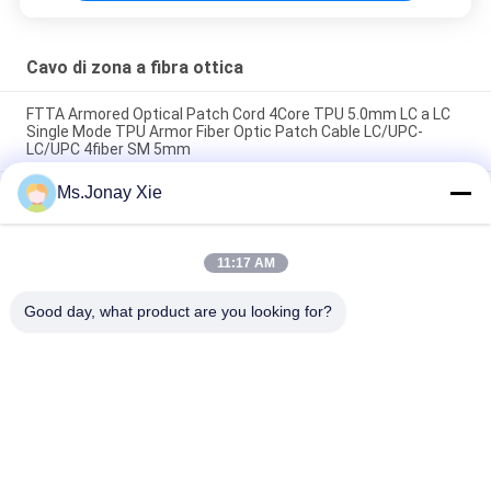
Cavo di zona a fibra ottica
FTTA Armored Optical Patch Cord 4Core TPU 5.0mm LC a LC
Single Mode TPU Armor Fiber Optic Patch Cable LC/UPC-
LC/UPC 4fiber SM 5mm
Ms.Jonay Xie
Cavo patch in fibra ottica corazzato da esterno a 8 core LC-LC
da 6,0 mm modello singolo con bobina in plastica, cavo in fibra
ottica jumper 8 fibre LC/UPC-LC/UPC con bobina in plastica
11:17 AM
Cavo patch cord MPO a LC uniboot 8 core OM3 in fibra ottica,
cavo trunk MTP a LC uniboot 8 fibre OM3 in fibra ottica
Good day, what product are you looking for?
Categorie popolari
Tutti
Cavo Di Zona A 
Modulo Ottico Del 
Fibra Ottica
Ricetrasmettitore