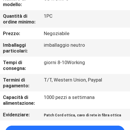
CONTROLLO
modello:
DI
Quantità di
1PC
ordine minimo:
QUALITÀ
Prezzo:
Negoziabile
CONTATTICI
Imballaggi
imballaggio neutro
particolari:
NOTIZIE
Tempi di
giorni 8-10Working
consegna:
RICHIEDA
Termini di
T/T, Western Union, Paypal
pagamento:
UNA
Capacità di
1000 pezzi a settimana
CITAZIONE
alimentazione:
Evidenziare:
,
Patch Cord ottica
cavo di rete in fibra ottica
MAPPA
DEL