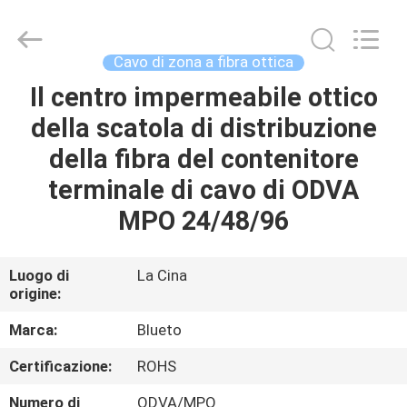
-
2026
Dongguan
Blueto
Electronics&Communication
Cavo di zona a fibra ottica
Co.,
Ltd.
All
Il centro impermeabile ottico
CASA
Rights
Reserved.
della scatola di distribuzione
PRODOTTI
della fibra del contenitore
terminale di cavo di ODVA
CIRCA
MPO 24/48/96
NOI
Luogo di
La Cina
origine:
GIRO
DELLA
Marca:
Blueto
FABBRICA
Certificazione:
ROHS
Numero di
ODVA/MPO