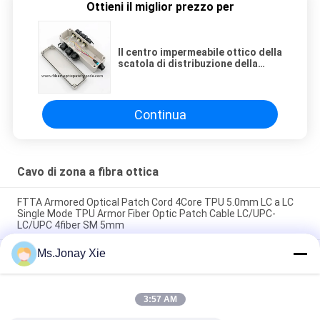
Ottieni il miglior prezzo per
Il centro impermeabile ottico della
scatola di distribuzione della
fibra del contenitore terminale di
cavo di ODVA MPO 24/48/96
Continua
Cavo di zona a fibra ottica
FTTA Armored Optical Patch Cord 4Core TPU 5.0mm LC a LC
Single Mode TPU Armor Fiber Optic Patch Cable LC/UPC-
LC/UPC 4fiber SM 5mm
Ms.Jonay Xie
Cavo patch in fibra ottica corazzato da esterno a 8 core LC-LC
da 6,0 mm modello singolo con bobina in plastica, cavo in fibra
ottica jumper 8 fibre LC/UPC-LC/UPC con bobina in plastica
3:57 AM
Cavo patch cord MPO a LC uniboot 8 core OM3 in fibra ottica,
cavo trunk MTP a LC uniboot 8 fibre OM3 in fibra ottica