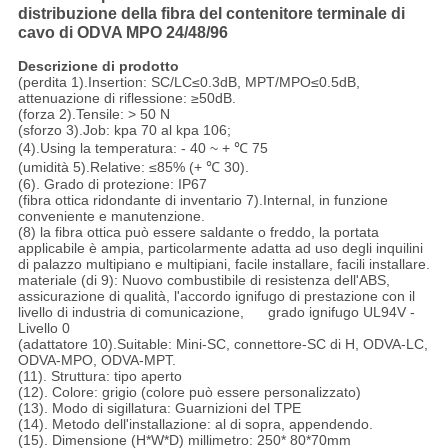
distribuzione della fibra del contenitore terminale di
cavo di ODVA MPO 24/48/96
Descrizione di prodotto
(perdita 1).Insertion: SC/LC≤0.3dB, MPT/MPO≤0.5dB,
attenuazione di riflessione: ≥50dB.
(forza 2).Tensile: > 50 N
(sforzo 3).Job: kpa 70 al kpa 106;
(4).Using la temperatura: - 40 ~ + ℃ 75
(umidità 5).Relative: ≤85% (+ ℃ 30).
(6). Grado di protezione: IP67
(fibra ottica ridondante di inventario 7).Internal, in funzione
conveniente e manutenzione.
(8) la fibra ottica può essere saldante o freddo, la portata
applicabile è ampia, particolarmente adatta ad uso degli inquilini
di palazzo multipiano e multipiani, facile installare, facili installare.
materiale (di 9): Nuovo combustibile di resistenza dell'ABS,
assicurazione di qualità, l'accordo ignifugo di prestazione con il
livello di industria di comunicazione, grado ignifugo UL94V -
Livello 0
(adattatore 10).Suitable: Mini-SC, connettore-SC di H, ODVA-LC,
ODVA-MPO, ODVA-MPT.
(11). Struttura: tipo aperto
(12). Colore: grigio (colore può essere personalizzato)
(13). Modo di sigillatura: Guarnizioni del TPE
(14). Metodo dell'installazione: al di sopra, appendendo.
(15). Dimensione (H*W*D) millimetro: 250* 80*70mm