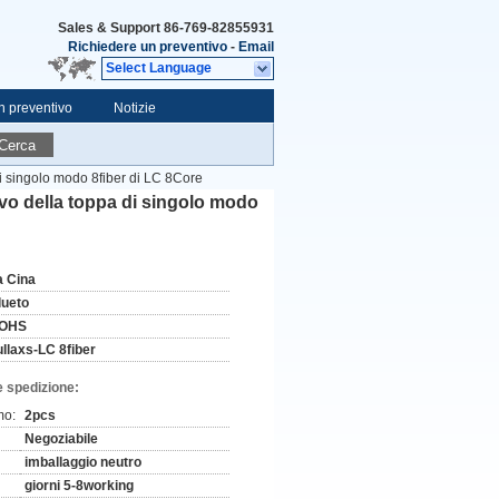
Sales & Support
86-769-82855931
Richiedere un preventivo
-
Email
Select Language
n preventivo
Notizie
Cerca
di singolo modo 8fiber di LC 8Core
avo della toppa di singolo modo
a Cina
lueto
OHS
ullaxs-LC 8fiber
e spedizione:
mo:
2pcs
Negoziabile
imballaggio neutro
giorni 5-8working