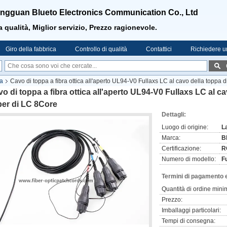
ngguan Blueto Electronics Communication Co., Ltd
a qualità, Miglior servizio, Prezzo ragionevole.
Giro della fabbrica
Controllo di qualità
Contattici
Richiedere u
ca
Cavo di toppa a fibra ottica all'aperto UL94-V0 Fullaxs LC al cavo della toppa 
o di toppa a fibra ottica all'aperto UL94-V0 Fullaxs LC al c
ber di LC 8Core
Dettagli:
Luogo di origine:
L
Marca:
B
Certificazione:
R
Numero di modello:
F
Termini di pagamento 
Quantità di ordine mini
Prezzo:
Imballaggi particolari:
Tempi di consegna: