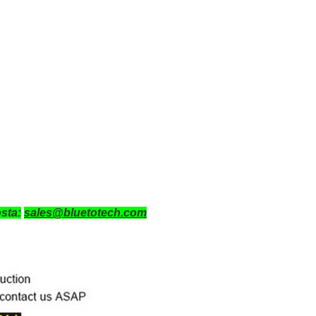
osta:
sales@bluetotech.com