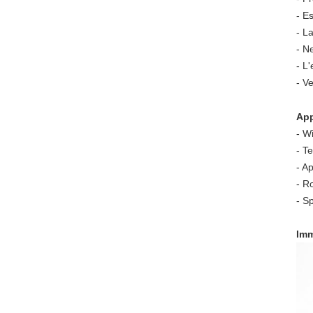
- E
- L
- N
- L
- V
App
- W
- T
- Ap
- R
- S
Imm