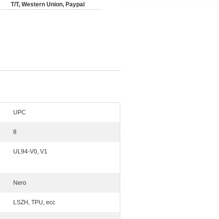
T/T, Western Union, Paypal
UPC
8
UL94-V0, V1
Nero
LSZH, TPU, ecc