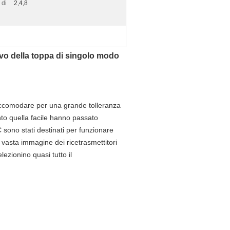
 di
2,4,8
avo della toppa di singolo modo
 accomodare per una grande tolleranza
nto quella facile hanno passato
C sono stati destinati per funzionare
vasta immagine dei ricetrasmettitori
lezionino quasi tutto il