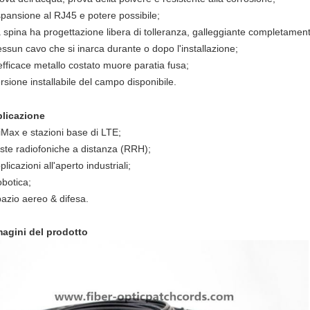
spansione al RJ45 e potere possibile;
a spina ha progettazione libera di tolleranza, galleggiante completamen
essun cavo che si inarca durante o dopo l'installazione;
'efficace metallo costato muore paratia fusa;
ersione installabile del campo disponibile.
licazione
iMax e stazioni base di LTE;
este radiofoniche a distanza (RRH);
plicazioni all'aperto industriali;
obotica;
pazio aereo & difesa.
agini del prodotto