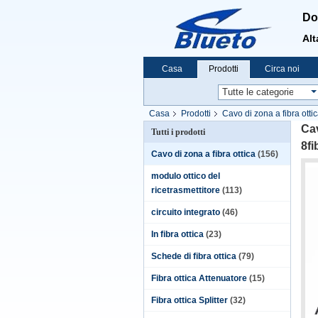
Do
Alt
Casa
Prodotti
Circa noi
Casa
Prodotti
Cavo di zona a fibra otti
Cav
Tutti i prodotti
8fi
Cavo di zona a fibra ottica
(156)
modulo ottico del
ricetrasmettitore
(113)
circuito integrato
(46)
In fibra ottica
(23)
Schede di fibra ottica
(79)
Fibra ottica Attenuatore
(15)
Fibra ottica Splitter
(32)