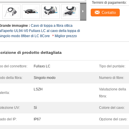
Termini di pagamento:
Contatto
Grande immagine :
Cavo di toppa a fibra ottica
all'aperto UL94-V0 Fullaxs LC al cavo della toppa di
singolo modo 8fiber di LC 8Core
Miglior prezzo
crizione di prodotto dettagliata
po del connettore:
Fullaxs LC
Tipo del puntale:
do della fibra:
Singolo modo
Numero di fibre:
LSZH
Valutazione della
terila:
fibra:
otezione UV:
Sì
Colore del cavo:
ado del IP:
IP67
Opzione del cavo: