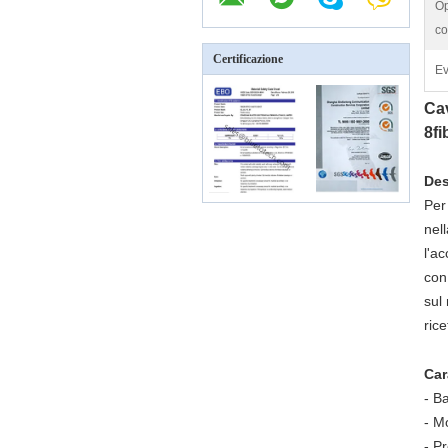
Op
co
Certificazione
Ev
Cav
8fi
Des
Per
nel
l'a
con
sul 
ric
Car
- B
- M
- P