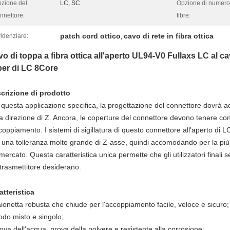
zione del
LC, SC
Opzione di numero
nnettore:
fibre:
patch cord ottico
cavo di rete in fibra ottica
idenziare:
,
o di toppa a fibra ottica all'aperto UL94-V0 Fullaxs LC al c
ber di LC 8Core
crizione di prodotto
 questa applicazione specifica, la progettazione del connettore dovrà
la direzione di Z. Ancora, le coperture del connettore devono tenere co
ccoppiamento. I sistemi di sigillatura di questo connettore all'aperto di L
 una tolleranza molto grande di Z-asse, quindi accomodando per la più 
mercato. Questa caratteristica unica permette che gli utilizzatori finali se
etrasmettitore desiderano.
atteristica
aionetta robusta che chiude per l'accoppiamento facile, veloce e sicuro;
odo misto e singolo;
rova dell'acqua, prova della polvere e resistente alla corrosione;