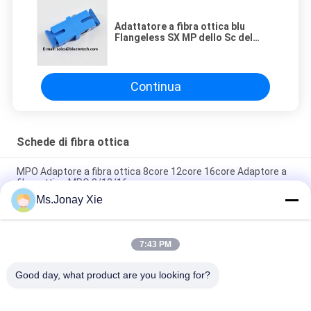
Adattatore a fibra ottica blu
Flangeless SX MP dello Sc del
cappuccio parapolvere di colore
per la rete
Continua
Schede di fibra ottica
MPO Adaptore a fibra ottica 8core 12core 16core Adaptore a
fibra ottica MPO 8/12/16core
Ms.Jonay Xie
Adattatore in Fibra Ottica LC/UPC a LC/APC Monomodale
Simplex LC/APC-LC/UPC Adattatore in Fibra Ottica SM SX
7:43 PM
Metallo FC Adaptore a fibra nuda 60μm 80μm 126μm 130μm
150μm 230μm 250μm 300μm 400μm 440μm
Good day, what product are you looking for?
Categorie popolari
Tutti