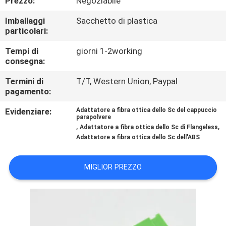
Prezzo:
Negoziabile
CONTROLLO
Imballaggi
Sacchetto di plastica
DI
particolari:
QUALITÀ
Tempi di
giorni 1-2working
consegna:
CONTATTICI
Termini di
T/T, Western Union, Paypal
pagamento:
NOTIZIE
Evidenziare:
Adattatore a fibra ottica dello Sc del cappuccio
parapolvere
,
,
Adattatore a fibra ottica dello Sc di Flangeless
RICHIEDA
Adattatore a fibra ottica dello Sc dell'ABS
UNA
MIGLIOR PREZZO
CITAZIONE
MAPPA
DEL