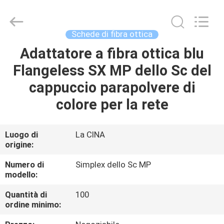
-
2026
Dongguan
Blueto
Electronics&Communication
Schede di fibra ottica
Co.,
Ltd.
All
Adattatore a fibra ottica blu
CASA
Rights
Reserved.
Flangeless SX MP dello Sc del
PRODOTTI
cappuccio parapolvere di
colore per la rete
CIRCA
NOI
Luogo di
La CINA
origine:
GIRO
Numero di
Simplex dello Sc MP
modello:
DELLA
Quantità di
100
FABBRICA
ordine minimo: