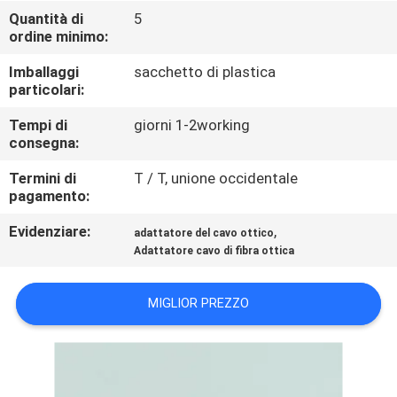
CONTROLLO
Quantità di
5
ordine minimo:
DI
QUALITÀ
Imballaggi
sacchetto di plastica
particolari:
CONTATTICI
Tempi di
giorni 1-2working
consegna:
Termini di
T / T, unione occidentale
NOTIZIE
pagamento:
Evidenziare:
,
adattatore del cavo ottico
RICHIEDA
Adattatore cavo di fibra ottica
UNA
CITAZIONE
MIGLIOR PREZZO
MAPPA
DEL