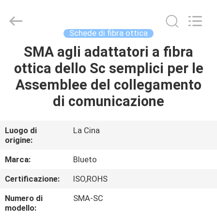
-
2026
Dongguan
Blueto
Electronics&Communication
Schede di fibra ottica
Co.,
Ltd.
All
SMA agli adattatori a fibra
CASA
Rights
Reserved.
ottica dello Sc semplici per le
PRODOTTI
Assemblee del collegamento
di comunicazione
CIRCA
NOI
Luogo di
La Cina
origine:
GIRO
Marca:
Blueto
DELLA
Certificazione:
ISO,ROHS
FABBRICA
Numero di
SMA-SC
modello: