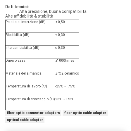
Dati tecnici:
Alta precisione, buona compatibilità
Alte affidabilità & stabilità
Perdita di inserzione (dB)
≤ 0,50
Ripetibilità (dB)
≤ 0,30
Intercambiabilità (dB)
≤ 0,30
Durevolezza
≥1000times
Materiale della manica
ZrO2 ceramico
Temperatura di lavoro (℃)
-25℃~+75℃
Temperatura di stoccaggio (℃)
25℃~+75℃
fiber optic connector adapters
fiber optic cable adapter
optical cable adapter