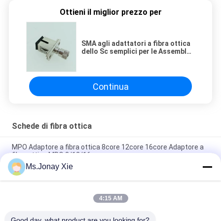
Ottieni il miglior prezzo per
SMA agli adattatori a fibra ottica
dello Sc semplici per le Assemblee
del collegamento di
comunicazione
Continua
Schede di fibra ottica
MPO Adaptore a fibra ottica 8core 12core 16core Adaptore a
fibra ottica MPO 8/12/16core
Ms.Jonay Xie
Adattatore in Fibra Ottica LC/UPC a LC/APC Monomodale
Simplex LC/APC-LC/UPC Adattatore in Fibra Ottica SM SX
4:15 AM
Metallo FC Adaptore a fibra nuda 60μm 80μm 126μm 130μm
150μm 230μm 250μm 300μm 400μm 440μm
Good day, what product are you looking for?