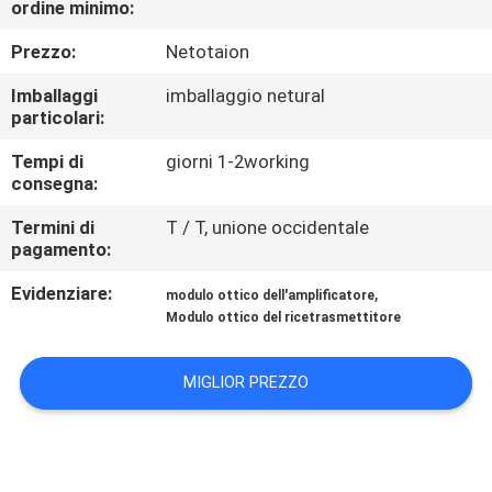
ordine minimo:
CONTROLLO
DI
Prezzo:
Netotaion
QUALITÀ
Imballaggi
imballaggio netural
particolari:
CONTATTICI
Tempi di
giorni 1-2working
consegna:
NOTIZIE
Termini di
T / T, unione occidentale
pagamento:
Evidenziare:
,
RICHIEDA
modulo ottico dell'amplificatore
Modulo ottico del ricetrasmettitore
UNA
CITAZIONE
MIGLIOR PREZZO
MAPPA
DEL