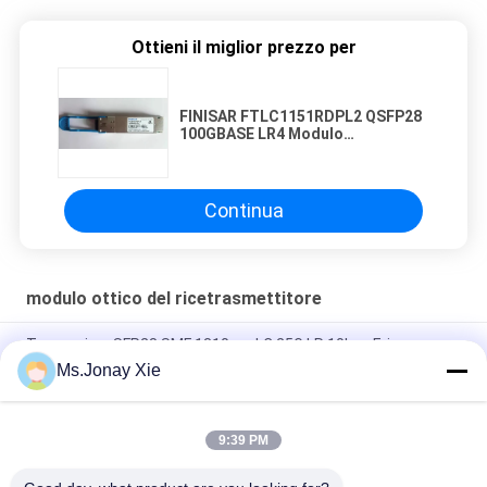
Ottieni il miglior prezzo per
FINISAR FTLC1151RDPL2 QSFP28
100GBASE LR4 Modulo
trasmettitore 10 km
Continua
modulo ottico del ricetrasmettitore
Transceiver SFP28 SMF 1310nm LC 25G LR 10km, Ericsson
EOLP-1325G-10-9 RDH 102 75/3 R1A
Ms.Jonay Xie
FTLF8546P5BCV coerente 850NM OXIDE VCSEL, 16X FC, 10GE-
9:39 PM
FINISAR FTLX1471D3BCL SFP+ 10Gb/s 1310nm 10km
Trasmettitore ottico