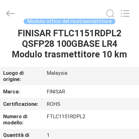
-
2026
Dongguan
Blueto
Electronics&Communication
Modulo ottico del ricetrasmettitore
Co.,
Ltd.
All
FINISAR FTLC1151RDPL2
CASA
Rights
Reserved.
QSFP28 100GBASE LR4
PRODOTTI
Modulo trasmettitore 10 km
CIRCA
Luogo di
Malaysia
origine:
NOI
Marca:
FINISAR
GIRO
Certificazione:
ROHS
DELLA
Numero di
FTLC1151RDPL2
FABBRICA
modello:
Quantità di
1