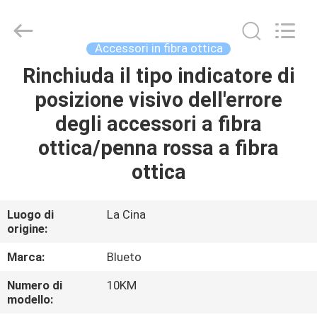
-
2026
Dongguan
Blueto
Electronics&Communication
Accessori in fibra ottica
Co.,
Ltd.
All
Rinchiuda il tipo indicatore di
CASA
Rights
Reserved.
posizione visivo dell'errore
PRODOTTI
degli accessori a fibra
ottica/penna rossa a fibra
CIRCA
ottica
NOI
Luogo di
La Cina
origine:
GIRO
DELLA
Marca:
Blueto
FABBRICA
Numero di
10KM
modello: