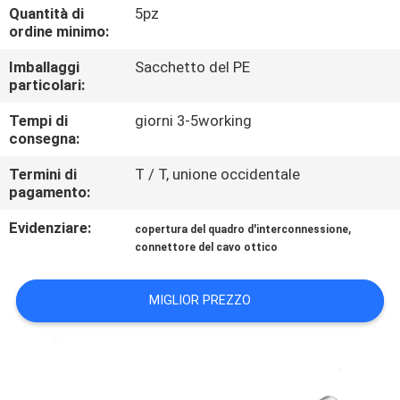
CONTROLLO
Quantità di
5pz
ordine minimo:
DI
Imballaggi
Sacchetto del PE
QUALITÀ
particolari:
Tempi di
giorni 3-5working
CONTATTICI
consegna:
Termini di
T / T, unione occidentale
NOTIZIE
pagamento:
Evidenziare:
,
copertura del quadro d'interconnessione
RICHIEDA
connettore del cavo ottico
UNA
CITAZIONE
MIGLIOR PREZZO
MAPPA
DEL