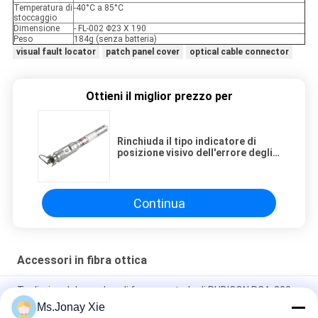
Temperatura di
-40°C a 85°C
stoccaggio
Dimensione
- FL-002 Φ23 X 190
Peso
184g (senza batteria)
visual fault locator
patch panel cover
optical cable connector
Ottieni il miglior prezzo per
Rinchiuda il tipo indicatore di
posizione visivo dell'errore degli
accessori a fibra ottica/penna
rossa a fibra ottica
Continua
Accessori in fibra ottica
Taglierina del membro di forza centrale di RUBICON RCA-200,
taglierina RCA RUBICON del cavo
Ms.Jonay Xie