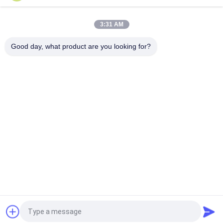
Unità di controllo remoto intelligente IPDU 80A 12 Porta C19
3:31 AM
3 Fase 415v/240v 18 Port 24 Port C19 PDU Con singolo
disattivatore di miniera PDU
Good day, what product are you looking for?
Categorie popolari
Tutti
Cavo Di Zona A 
Modulo Ottico Del 
Fibra Ottica
Ricetrasmettitore
Circuito Integrato
In Fibra Ottica
Schede Di Fibra 
Fibra Ottica 
Ottica
Attenuatore
Connettori Per Fibre 
Fibra Ottica Splitter
Ottiche
Richiedi un preventivo