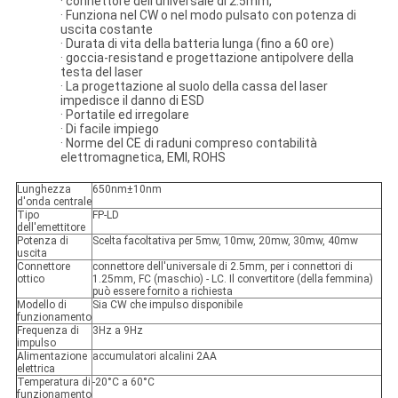
· connettore dell'universale di 2.5mm,
· Funziona nel CW o nel modo pulsato con potenza di
uscita costante
· Durata di vita della batteria lunga (fino a 60 ore)
· goccia-resistand e progettazione antipolvere della
testa del laser
· La progettazione al suolo della cassa del laser
impedisce il danno di ESD
· Portatile ed irregolare
· Di facile impiego
· Norme del CE di raduni compreso contabilità
elettromagnetica, EMI, ROHS
Lunghezza
650nm±10nm
d'onda centrale
Tipo
FP-LD
dell'emettitore
Potenza di
Scelta facoltativa per 5mw, 10mw, 20mw, 30mw, 40mw
uscita
Connettore
connettore dell'universale di 2.5mm, per i connettori di
ottico
1.25mm, FC (maschio) - LC. Il convertitore (della femmina)
può essere fornito a richiesta
Modello di
Sia CW che impulso disponibile
funzionamento
Frequenza di
3Hz a 9Hz
impulso
Alimentazione
accumulatori alcalini 2AA
elettrica
Temperatura di
-20°C a 60°C
funzionamento