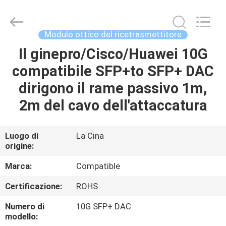
-
2026
Dongguan
Blueto
Electronics&Communication
Modulo ottico del ricetrasmettitore
Co.,
Ltd.
All
Il ginepro/Cisco/Huawei 10G
CASA
Rights
Reserved.
compatibile SFP+to SFP+ DAC
PRODOTTI
dirigono il rame passivo 1m,
2m del cavo dell'attaccatura
CIRCA
NOI
Luogo di
La Cina
origine:
GIRO
Marca:
Compatible
DELLA
Certificazione:
ROHS
FABBRICA
Numero di
10G SFP+ DAC
modello: