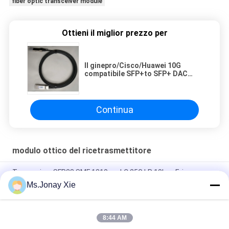
fiber optic transceiver module
Ottieni il miglior prezzo per
Il ginepro/Cisco/Huawei 10G
compatibile SFP+to SFP+ DAC
dirigono il rame passivo 1m, 2m
del cavo dell'attaccatura
Continua
modulo ottico del ricetrasmettitore
Transceiver SFP28 SMF 1310nm LC 25G LR 10km, Ericsson
EOLP-1325G-10-9 RDH 102 75/3 R1A
Ms.Jonay Xie
FTLF8546P5BCV coerente 850NM OXIDE VCSEL, 16X FC, 10GE-
8:44 AM
FINISAR FTLX1471D3BCL SFP+ 10Gb/s 1310nm 10km