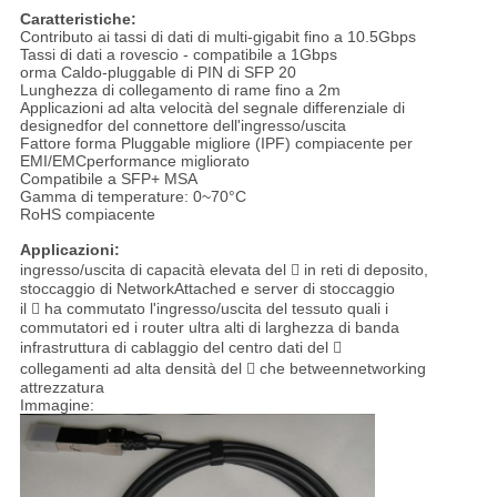
Caratteristiche:
Contributo ai tassi di dati di multi-gigabit fino a 10.5Gbps
Tassi di dati a rovescio - compatibile a 1Gbps
orma Caldo-pluggable di PIN di SFP 20
Lunghezza di collegamento di rame fino a 2m
Applicazioni ad alta velocità del segnale differenziale di
designedfor del connettore dell'ingresso/uscita
Fattore forma Pluggable migliore (IPF) compiacente per
EMI/EMCperformance migliorato
Compatibile a SFP+ MSA
Gamma di temperature: 0~70°C
RoHS compiacente
Applicazioni:
ingresso/uscita di capacità elevata del  in reti di deposito,
stoccaggio di NetworkAttached e server di stoccaggio
il  ha commutato l'ingresso/uscita del tessuto quali i
commutatori ed i router ultra alti di larghezza di banda
infrastruttura di cablaggio del centro dati del 
collegamenti ad alta densità del  che betweennetworking
attrezzatura
Immagine: