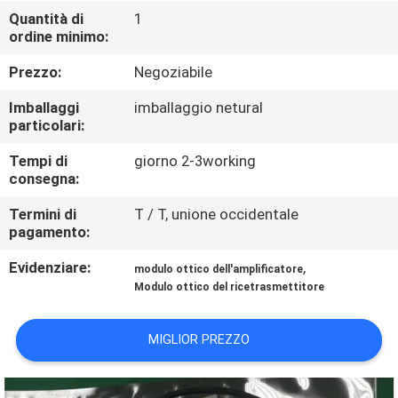
CONTROLLO
Quantità di
1
ordine minimo:
DI
QUALITÀ
Prezzo:
Negoziabile
Imballaggi
imballaggio netural
CONTATTICI
particolari:
Tempi di
giorno 2-3working
consegna:
NOTIZIE
Termini di
T / T, unione occidentale
pagamento:
RICHIEDA
Evidenziare:
,
UNA
modulo ottico dell'amplificatore
Modulo ottico del ricetrasmettitore
CITAZIONE
MIGLIOR PREZZO
MAPPA
DEL