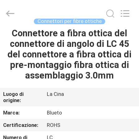
-
2026
Dongguan
Blueto
Electronics&Communication
Connettori per fibre ottiche
Co.,
Ltd.
All
Connettore a fibra ottica del
CASA
Rights
Reserved.
connettore di angolo di LC 45
PRODOTTI
del connettore a fibra ottica di
pre-montaggio fibra ottica di
CIRCA
assemblaggio 3.0mm
NOI
Luogo di
La Cina
origine:
GIRO
DELLA
Marca:
Blueto
FABBRICA
Certificazione:
ROHS
Numero di
LC