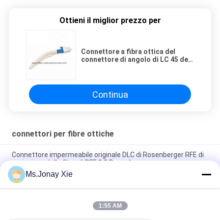
Ottieni il miglior prezzo per
Connettore a fibra ottica del
connettore di angolo di LC 45 del
connettore a fibra ottica di pre-
montaggio fibra ottica di
assemblaggio 3.0mm
Continua
connettori per fibre ottiche
Connettore impermeabile originale DLC di Rosenberger RFE di
recinzione della fibra di RFE 2,0 Rosenberger
Ms.Jonay Xie
Connettore impermeabile originale DLC di Rosenberger RFE di
recinzione della fibra di RFE 2,0 Rosenberger
1:55 AM
Connettore impermeabile KPDLC Cavo in fibra ottica
Connettore JONHON KPDLC Duplex LC