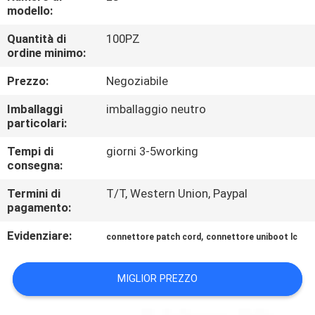
CONTROLLO
modello:
DI
Quantità di
100PZ
ordine minimo:
QUALITÀ
Prezzo:
Negoziabile
CONTATTICI
Imballaggi
imballaggio neutro
particolari:
NOTIZIE
Tempi di
giorni 3-5working
consegna:
RICHIEDA
Termini di
T/T, Western Union, Paypal
pagamento:
UNA
Evidenziare:
,
CITAZIONE
connettore patch cord
connettore uniboot lc
MIGLIOR PREZZO
MAPPA
DEL