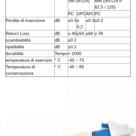
SM (9/125)
MM (50/125 o
62,5 / 125)
PC
UPC
APC
PC
Perdita di inserzione
dB
≤0.3
≤
≤0.3
≤0.2
0,2
Return Loss
dB
≥
45
≥50
≥60
≥
35
scambiabilità
dB
≤0.2
ripetibilità
dB
≤0.2
durabilità
Tempo
>
1000
temperatura di esercizio
° C
-40 ~ 75
Temperatura di
° C
-45 ~ 85
conservazione